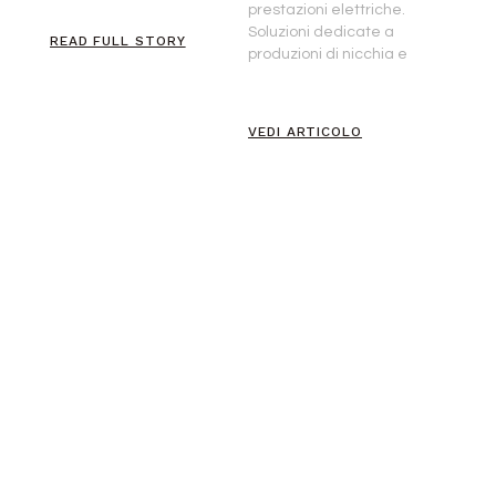
prestazioni elettriche.
Soluzioni dedicate a
READ FULL STORY
produzioni di nicchia e
VEDI ARTICOLO