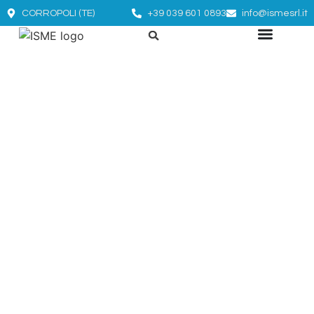
CORROPOLI (TE)
+39 039 601 0893
info@ismesrl.it
CONTATTI