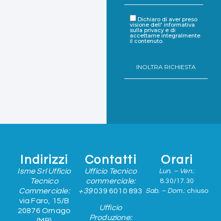
Dichiaro di aver preso
visione dell'
informativa
sulla privacy
e di
accettarne integralmente
il contenuto.
Indirizzi
Contatti
Orari
Isme Srl Ufficio
Ufficio Tecnico
Lun. – Ven.
:
Tecnico
commerciale:
8.30/17.30
Commerciale:
+39
039 6010 893
Sab. – Dom.
: chiuso
via Faro, 15/B
Ufficio
20876 Ornago
Produzione:
(MB)