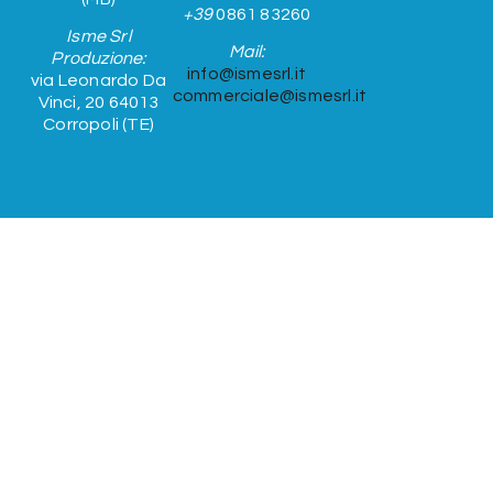
+39
0861 83260
Isme Srl
Mail:
Produzione:
info@ismesrl.it
via Leonardo Da
commerciale@ismesrl.it
Vinci, 20 64013
Corropoli (TE)