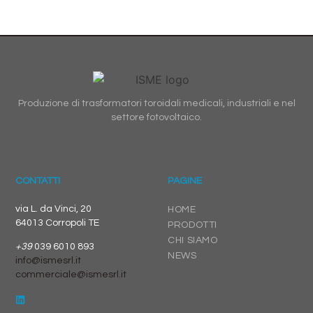
Produzione di trasformatori toroidali medicali, industriali e nel
settore fotovoltaico.
CONTATTI
PAGINE
via L. da Vinci, 20
HOME
64013 Corropoli TE
PRODOTTI
CHI SIAMO
+39
039 6010 893
NEWS
info@ismesrl.it
commerciale@ismesrl.it